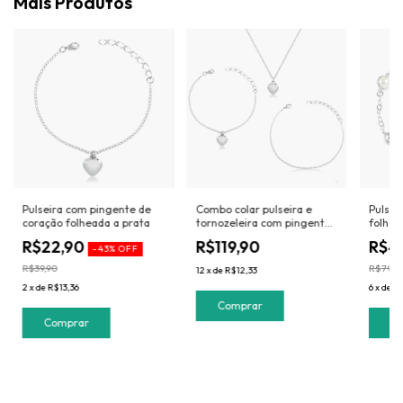
Mais Produtos
Pulseira com pingente de
Combo colar pulseira e
Pulsei
coração folheada a prata
tornozeleira com pingente
folhea
de coração
R$22,90
R$119,90
R$4
-
43
%
OFF
R$39,90
R$79,9
12
x
de
R$12,33
2
x
de
R$13,36
6
x
de
R$
C