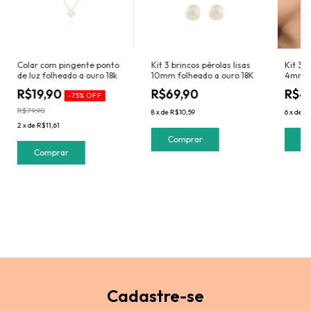
Colar com pingente ponto
Kit 3 brincos pérolas lisas
Kit 3 b
de luz folheado a ouro 18k
10mm folheado a ouro 18K
4mm fo
R$19,90
R$69,90
R$4
-
75
%
OFF
R$79,90
8
x
de
R$10,59
6
x
de
R$
2
x
de
R$11,61
Cadastre-se