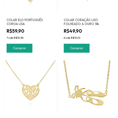
COLAR ELO PORTUGUÊS
COLAR CORAÇÃO LISO
COROA LISA
FOLHEADO A OURO 18k
R$59,90
R$49,90
7
x
de
R$10,34
6
x
de
R$10,01