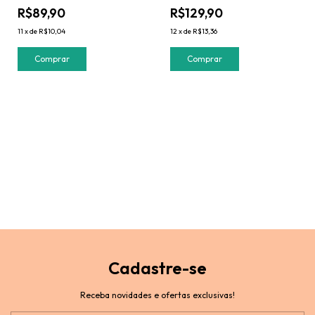
R$89,90
R$129,90
11
x
de
R$10,04
12
x
de
R$13,36
Cadastre-se
Receba novidades e ofertas exclusivas!