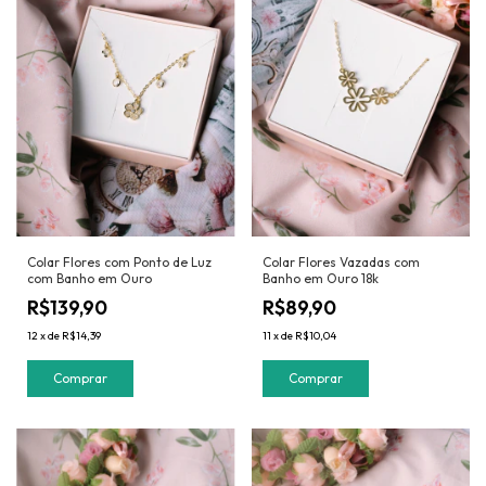
Colar Flores com Ponto de Luz
Colar Flores Vazadas com
com Banho em Ouro
Banho em Ouro 18k
R$139,90
R$89,90
12
x
de
R$14,39
11
x
de
R$10,04