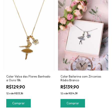
Colar Valsa das Flores Banhado
Colar Bailarina com Zirconias
a Ouro 18k
Ródio Branco
R$129,90
R$139,90
12
x
de
R$13,36
12
x
de
R$14,39