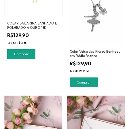
COLAR BAILARINA BANHADO E
FOLHEADO A OURO 18K
R$129,90
12
x
de
R$13,36
Colar Valsa das Flores Banhado
em Ródio Branco
R$129,90
12
x
de
R$13,36