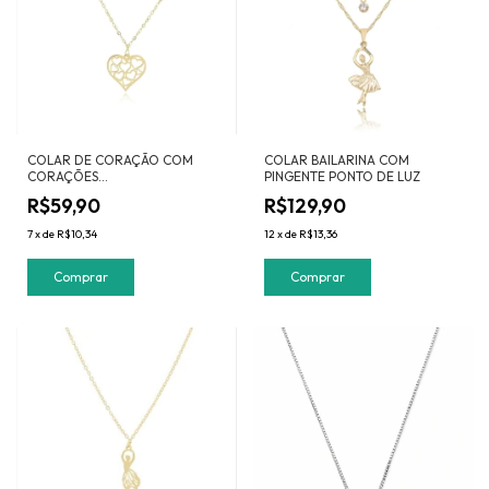
COLAR DE CORAÇÃO COM
COLAR BAILARINA COM
CORAÇÕES
PINGENTE PONTO DE LUZ
VAZADOS(40CM+5CM)
R$59,90
R$129,90
7
x
de
R$10,34
12
x
de
R$13,36