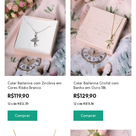
Colar Bailarina com Zircônia em
Colar Bailarina Cristal com
Cores Ródio Branco
Banho em Ouro 18k
R$119,90
R$129,90
12
x
de
R$12,33
12
x
de
R$13,36