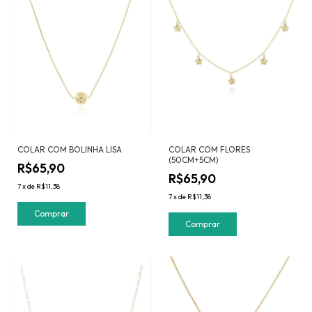
COLAR COM BOLINHA LISA
COLAR COM FLORES
(50CM+5CM)
R$65,90
R$65,90
7
x
de
R$11,38
7
x
de
R$11,38