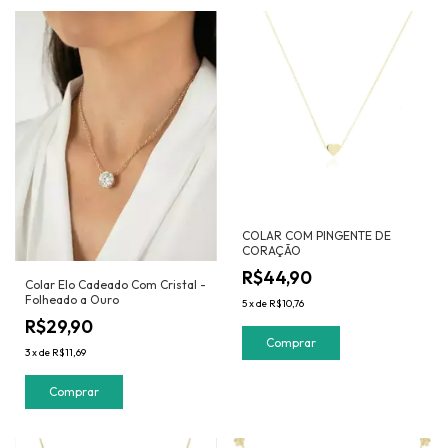
COLAR COM PINGENTE DE
CORAÇÃO
R$44,90
Colar Elo Cadeado Com Cristal -
Folheado a Ouro
5
x
de
R$10,76
R$29,90
3
x
de
R$11,69