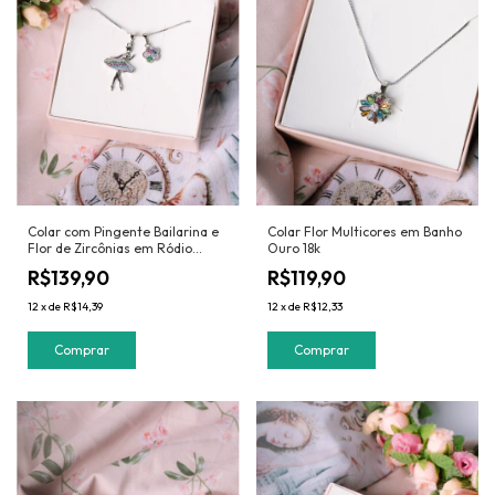
Colar com Pingente Bailarina e
Colar Flor Multicores em Banho
Flor de Zircônias em Ródio
Ouro 18k
Branco
R$139,90
R$119,90
12
x
de
R$14,39
12
x
de
R$12,33